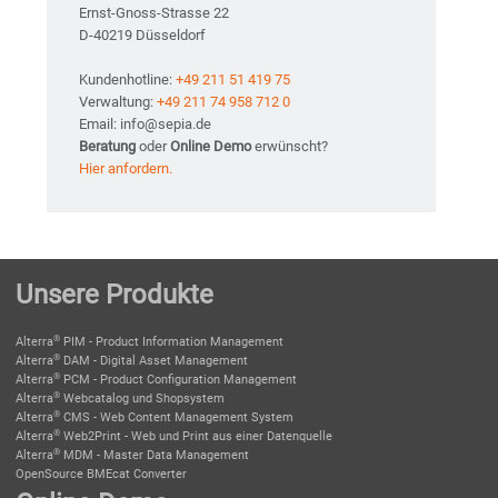
Ernst-Gnoss-Strasse 22
D-40219 Düsseldorf
Kundenhotline:
+49 211 51 419 75
Verwaltung:
+49 211 74 958 712 0
Email: info@sepia.de
Beratung
oder
Online Demo
erwünscht?
Hier anfordern.
Unsere Produkte
®
Alterra
PIM - Product Information Management
®
Alterra
DAM - Digital Asset Management
®
Alterra
PCM - Product Configuration Management
®
Alterra
Webcatalog und Shopsystem
®
Alterra
CMS - Web Content Management System
®
Alterra
Web2Print - Web und Print aus einer Datenquelle
®
Alterra
MDM - Master Data Management
OpenSource BMEcat Converter