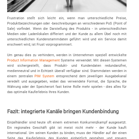
Frustration stellt sich leicht ein, wenn man unterschiedliche Preise,
Produktbezeichnungen oder -beschreibungen an verschiedenen PoS (Point of
Sale) vorfindet. Wenn die Darstellung des Produkts - in unterschiedlichen
Medien oder Ladenlokalen differiert und der Kunde zu allem Übel noch mit
unterschiedlichen Kundenstammdaten geführt wird und ein Service damit
erschwert wird, ist Frust vorprogrammiert.
Um genau dies zu verhindern, werden in Unternehmen speziell entwickelte
Product Information Management
Systeme verwendet. Mit diesen Systemen
wird sichergestellt, dass Produkt- und Kundendaten redundanzfrei,
medienneutral und in Echtzeit überall verfügbar sind. Stammdaten werden in
einem zentralen
PIM System
entsprechend dem jeweiligen Ausgabekanal
veredelt und ausgegeben, wobei das verwendete Format, die Sprache, die
Währung oder der Speicherort fast keine Rolle mehr spielen - dies alles für
das optimale Kauferlebnis Ihres Kunden.
Fazit: integrierte Kanäle bringen Kundenbindung
Einzelhändler sind heute oft einem extremen Konkurrenzkampf ausgesetzt.
Ein regionales Geschäft gibt ist meist nicht mehr - der Kunde kauft
international. Um seinen Kunden zu binden, muss der Händler auf der einen
Seite das Kauferlebnis des Kunden einheitlich gestalten und steuern