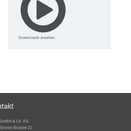
Screencasts ansehen.
takt
 GmbH & Co. KG
-Gnoss-Strasse 22