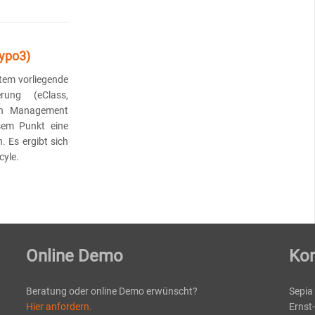
Typo3)
tem vorliegende
erung (eClass,
on Management
em Punkt eine
. Es ergibt sich
cyle.
Online Demo
Kon
Beratung oder online Demo erwünscht?
Sepia
Hier anfordern.
Ernst