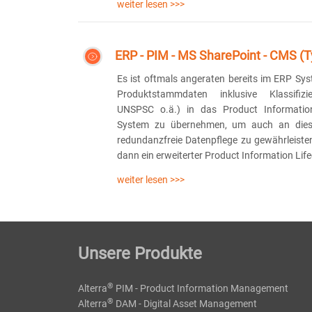
weiter lesen >>>
ERP - PIM - MS SharePoint - CMS (
Es ist oftmals angeraten bereits im ERP Sys
Produktstammdaten inklusive Klassifizi
UNSPSC o.ä.) in das Product Informati
System zu übernehmen, um auch an dies
redundanzfreie Datenpflege zu gewährleisten
dann ein erweiterter Product Information Life
weiter lesen >>>
Unsere Produkte
®
Alterra
PIM - Product Information Management
®
Alterra
DAM - Digital Asset Management