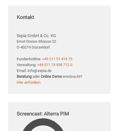
Kontakt
Sepia GmbH & Co. KG
Ernst-Gnoss-Strasse 22
D-40219 Düsseldorf
Kundenhotline:
+49 211 51 419 75
Verwaltung:
+49 211 74 958 712 0
Email: info@sepia.de
Beratung
oder
Online Demo
erwünscht?
Hier anfordern.
Screencast: Alterra PIM