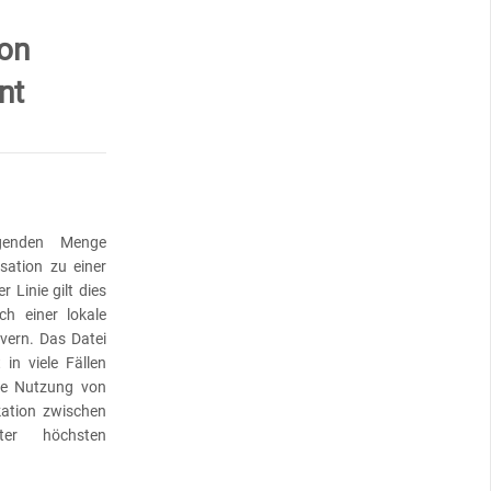
ion
nt
igenden Menge
sation zu einer
 Linie gilt dies
ch einer lokale
rvern. Das Datei
in viele Fällen
me Nutzung von
ation zwischen
er höchsten