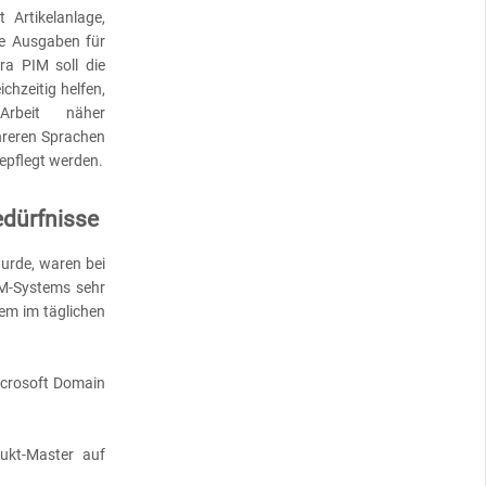
 Artikelanlage,
ie Ausgaben für
ra PIM soll die
chzeitig helfen,
Arbeit näher
hreren Sprachen
epflegt werden.
edürfnisse
wurde, waren bei
M-Systems sehr
tem im täglichen
icrosoft Domain
ukt-Master auf