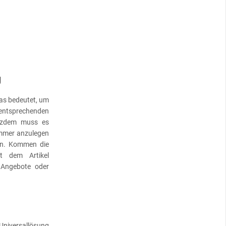
g
das bedeutet, um
e entsprechenden
tzdem muss es
nummer anzulegen
en. Kommen die
t dem Artikel
 Angebote oder
Universallösung