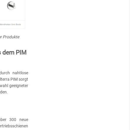
er Produkte
s dem PIM
durch nahtlose
lterra PIM sorgt
swahl geeigneter
rden.
über 300 neue
ertriebsschienen