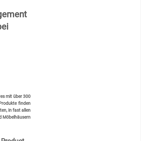
agement
bei
es mit über 300
rodukte finden
n, in fast allen
d Möbelhäusern
n Product